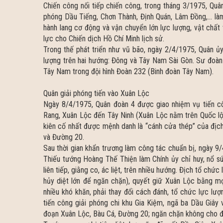
Chiến công nối tiếp chiến công, trong tháng 3/1975, Qu
phóng Dầu Tiếng, Chơn Thành, Định Quán, Lâm Đồng,… l
hành lang cơ động và vận chuyển lớn lực lượng, vật chất 
lực cho Chiến dịch Hồ Chí Minh lịch sử.
Trong thế phát triển như vũ bão, ngày 2/4/1975, Quân ủy
lượng trên hai hướng: Đông và Tây Nam Sài Gòn. Sư đoàn 
Tây Nam trong đội hình Đoàn 232 (Binh đoàn Tây Nam).
Quân giải phóng tiến vào Xuân Lộc
Ngày 8/4/1975, Quân đoàn 4 được giao nhiệm vụ tiến cô
Rang, Xuân Lộc đến Tây Ninh (Xuân Lộc nằm trên Quốc lộ
kiên cố nhất được mệnh danh là “cánh cửa thép” của địch
và Đường 20.
Sau thời gian khẩn trương làm công tác chuẩn bị, ngày 
Thiếu tướng Hoàng Thế Thiện làm Chính ủy chỉ huy, nổ s
liên tiếp, giằng co, ác liệt, trên nhiều hướng. Địch tổ c
hủy diệt lớn để ngăn chặn), quyết giữ Xuân Lộc bằng mọ
nhiều khó khăn, phải thay đổi cách đánh, tổ chức lực lượ
tiến công giải phóng chi khu Gia Kiệm, ngã ba Dầu Giây 
đoạn Xuân Lộc, Bàu Cá, Đường 20; ngăn chặn không cho địc