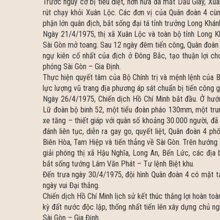
Trước nguy cơ bị tiêu diệt, hơn nữa đã mất Dầu Giây, Xu
rút chạy khỏi Xuân Lộc. Các đơn vị của Quân đoàn 4 cùn
phận lớn quân địch, bắt sống đại tá tỉnh trưởng Long Khán
Ngày 21/4/1975, thị xã Xuân Lộc và toàn bộ tỉnh Long K
Sài Gòn mở toang. Sau 12 ngày đêm tiến công, Quân đoàn 
ngự kiên cố nhất của địch ở Đông Bắc, tạo thuận lợi cho
phóng Sài Gòn – Gia Định.
Thực hiện quyết tâm của Bộ Chính trị và mệnh lệnh của B
lực lượng vũ trang địa phương áp sát chuẩn bị tiến công g
Ngày 26/4/1975, Chiến dịch Hồ Chí Minh bắt đầu. Ở hướ
Lữ đoàn bộ binh 52, một tiểu đoàn pháo 130mm, một tru
xe tăng – thiết giáp với quân số khoảng 30.000 người, đã
đánh liên tục, diễn ra gay go, quyết liệt, Quân đoàn 4 p
Biên Hòa, Tam Hiệp và tiến thẳng về Sài Gòn. Trên hướng
giải phóng thị xã Hậu Nghĩa, Long An, Bến Lức, các địa 
bắt sống tướng Lâm Văn Phát – Tư lệnh Biệt khu.
Đến trưa ngày 30/4/1975, đội hình Quân đoàn 4 có mặt tại
ngày vui Đại thắng.
Chiến dịch Hồ Chí Minh lịch sử kết thúc thắng lợi hoàn t
kỳ đất nước độc lập, thống nhất tiến lên xây dựng chủ n
Sài Gòn – Gia Định.