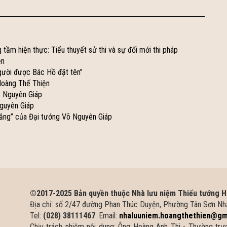
ầm hiện thực: Tiểu thuyết sử thi và sự đổi mới thi pháp
ện
gười được Bác Hồ đặt tên”
Hoàng Thế Thiện
õ Nguyên Giáp
Nguyên Giáp
thắng” của Đại tướng Võ Nguyên Giáp
©2017-2025 Bản quyền thuộc Nhà lưu niệm Thiếu tướng H
Địa chỉ: số 2/47 đường Phan Thúc Duyện, Phường Tân Sơn Nhấ
Tel:
(028) 38111467
. Email:
nhaluuniem.hoangthethien@gm
Chịu trách nhiệm nội dung: Ông Hoàng Anh Thi - Thường tr