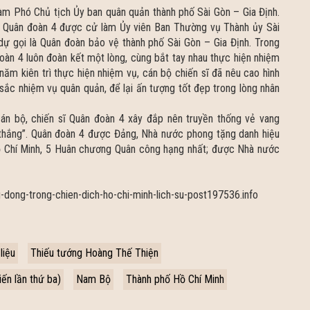
m Phó Chủ tịch Ủy ban quân quản thành phố Sài Gòn – Gia Định.
y Quân đoàn 4 được cử làm Ủy viên Ban Thường vụ Thành ủy Sài
dự gọi là Quân đoàn bảo vệ thành phố Sài Gòn – Gia Định. Trong
đoàn 4 luôn đoàn kết một lòng, cùng bắt tay nhau thực hiện nhiệm
năm kiên trì thực hiện nhiệm vụ, cán bộ chiến sĩ đã nêu cao hình
sắc nhiệm vụ quân quản, để lại ấn tượng tốt đẹp trong lòng nhân
án bộ, chiến sĩ Quân đoàn 4 xây đắp nên truyền thống vẻ vang
ết thắng”. Quân đoàn 4 được Đảng, Nhà nước phong tặng danh hiệu
ồ Chí Minh, 5 Huân chương Quân công hạng nhất; được Nhà nước
-dong-trong-chien-dich-ho-chi-minh-lich-su-post197536.info
 liệu
Thiếu tướng Hoàng Thế Thiện
ến lần thứ ba)
Nam Bộ
Thành phố Hồ Chí Minh