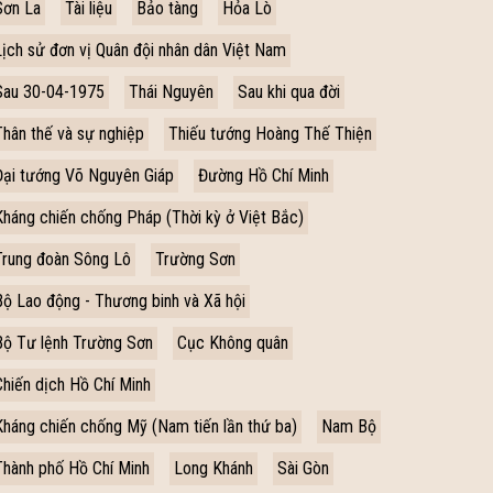
Sơn La
Tài liệu
Bảo tàng
Hỏa Lò
Lịch sử đơn vị Quân đội nhân dân Việt Nam
Sau 30-04-1975
Thái Nguyên
Sau khi qua đời
Thân thế và sự nghiệp
Thiếu tướng Hoàng Thế Thiện
Đại tướng Võ Nguyên Giáp
Đường Hồ Chí Minh
Kháng chiến chống Pháp (Thời kỳ ở Việt Bắc)
Trung đoàn Sông Lô
Trường Sơn
Bộ Lao động - Thương binh và Xã hội
Bộ Tư lệnh Trường Sơn
Cục Không quân
Chiến dịch Hồ Chí Minh
Kháng chiến chống Mỹ (Nam tiến lần thứ ba)
Nam Bộ
Thành phố Hồ Chí Minh
Long Khánh
Sài Gòn