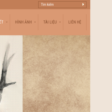
ẾT
HÌNH ẢNH
TÀI LIỆU
LIÊN HỆ