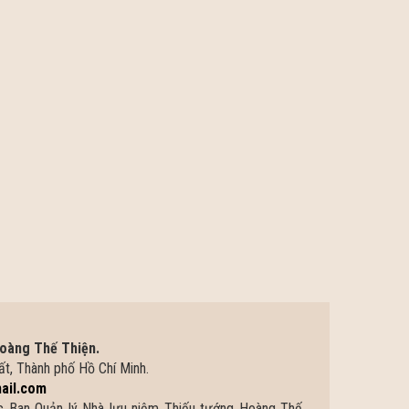
oàng Thế Thiện.
t, Thành phố Hồ Chí Minh.
ail.com
ực Ban Quản lý Nhà lưu niệm Thiếu tướng Hoàng Thế