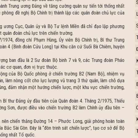
hành Trung ương Đảng về tăng cường quân sự tiến tới thống nhất
phòng đề nghị Bộ Chính trị thành lập các quân đoàn chủ lực của
 ương Cục, Quân ủy và Bộ Tư lệnh Miền đã chỉ đạo lập phương
 quân đoàn chủ lực trên chiến trường.
/1974, đồng chí Phạm Hùng, Ủy viên Bộ Chính trị, Bí thư Trung
oàn 4 (Binh đoàn Cửu Long) tại Khu căn cứ Suối Bà Chiêm, huyện
ượng ban đầu là 2 Sư đoàn Bộ binh 7 và 9, các Trung đoàn Pháo
ác cơ quan, đơn vị trực thuộc.
động của Bộ Quốc phòng ở chiến trường B2 (Nam Bộ), nhiệm vụ
dân, làm nòng cốt cho lực lượng vũ trang 3 thứ quân, làm chỗ dựa
húng, đảm nhận một hướng chiến lược, một khu vực chiến trường,
Bí thư Đảng ủy đầu tiên của Quân đoàn 4. Tháng 2/1975, Thiếu
ng Sơn, được điều vào chiến trường B2 làm Chính ủy đầu tiên –
m nên chiến thắng Đường 14 – Phước Long, giải phóng hoàn toàn
a Bắc Sài Gòn. Đây là “đòn trinh sát chiến lược”, tạo cơ sở để Bộ
thống nhất Tổ quốc.