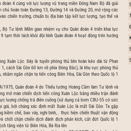
ân đoàn 4 cùng với lực lượng vũ trang miền Đông Nam Bộ đã giải
àm chủ hoàn toàn Đường 13, Đường 14 và Đường 20, mở rộng các
vào chiến trường, chuẩn bị địa bàn tập kết lực lượng, tạo thế và
, Bộ Tư lệnh Miền giao nhiệm vụ cho Quân đoàn 4 triển khai lực
9 tạm thời tách khỏi đội hình Quân đoàn 4 hoạt động trên hướng
ng Xuân Lộc. Đây là tuyến phòng thủ liên hoàn kéo dài từ Phan
 1, cách Sài Gòn 60 km về phía Đông Bắc), là khu vực phòng thủ
, nhằm ngăn chặn ta tiến công Biên Hòa, Sài Gòn theo Quốc lộ 1
9/4/1975, Quân đoàn 4 do Thiếu tướng Hoàng Cầm làm Tư lệnh và
úng mở màn chiến dịch tiến công Xuân Lộc bằng nhiều trận đánh
hức lực lượng chống trả điên cuồng (sử dụng cả bom CBU-55 có sức
i giá, bởi chúng xác định mất Xuân Lộc là mất Sài Gòn. Ta gặp
ng kiềm chế, bao vây, nghi binh,… thực hiện chiến thuật vận động
và chốt chặn chiến dịch đánh địch phản kích, cắt đứt Quốc lộ 1
h tăng viện từ Biên Hòa, Bà Rịa lên.