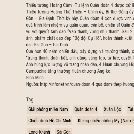
Thiếu tướng Hoàng Cầm -Tư lệnh Quân đoàn 4 được cử là
Thiếu tướng Hoàng Thế Thiện – Chính ủy, Bí thư Đảng ủ
Gòn – Gia Định. Thời kỳ này, Quân đoàn 4 còn được vinh 
quá trình làm nhiệm vụ quân quản, cán bộ, chiến sĩ Quân 
vụ với quyết tâm cao “Vào thành, vững như thành”. Sau 2 
ảnh, phẩm chất cao đẹp “Bộ đội Cụ Hồ”, hoàn thành xuất 
dân Sài Gòn – Gia Định.
Qua hơn 40 năm chiến đấu, xây dựng và trưởng thành, c
“trung thành, đoàn kết, anh dũng, sáng tạo, tự lực, quy
Anh hùng lực lượng vũ trang nhân dân, 4 Huân chương H
Campuchia tặng thưởng Huân chương Ăng-ko.
Bình Minh
Nguồn: http://infonet.vn/quan-doan-4-qua-dam-thep-huong
Tag
Giải phóng miền Nam
Quân đoàn 4
Xuân Lộc
Tài
Chiến dịch Hồ Chí Minh
Kháng chiến chống Mỹ (Nam ti
Long Khánh
Sài Gòn