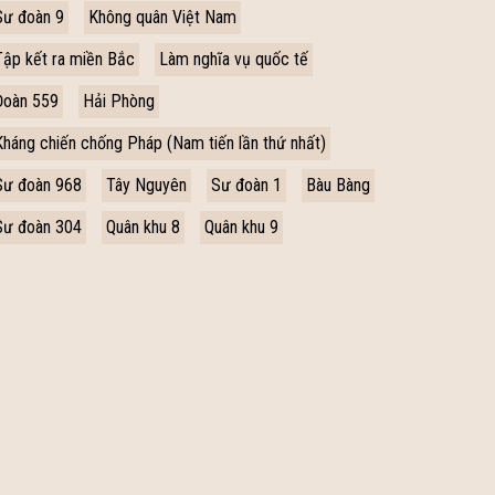
Sư đoàn 9
Không quân Việt Nam
Tập kết ra miền Bắc
Làm nghĩa vụ quốc tế
Đoàn 559
Hải Phòng
Kháng chiến chống Pháp (Nam tiến lần thứ nhất)
Sư đoàn 968
Tây Nguyên
Sư đoàn 1
Bàu Bàng
Sư đoàn 304
Quân khu 8
Quân khu 9