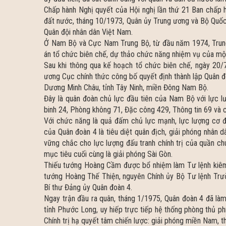
Chấp hành Nghị quyết của Hội nghị lần thứ 21 Ban chấp 
đất nước, tháng 10/1973, Quân ủy Trung ương và Bộ Quốc 
Quân đội nhân dân Việt Nam.
Ở Nam Bộ và Cực Nam Trung Bộ, từ đầu năm 1974, Trung
án tổ chức biên chế, dự thảo chức năng nhiệm vụ của một
Sau khi thông qua kế hoạch tổ chức biên chế, ngày 20/7
ương Cục chính thức công bố quyết định thành lập Quân đ
Dương Minh Châu, tỉnh Tây Ninh, miền Đông Nam Bộ.
Đây là quân đoàn chủ lực đầu tiên của Nam Bộ với lực l
binh 24, Phòng không 71, Đặc công 429, Thông tin 69 và c
Với chức năng là quả đấm chủ lực mạnh, lực lượng cơ 
của Quân đoàn 4 là tiêu diệt quân địch, giải phóng nhân 
vững chắc cho lực lượng đấu tranh chính trị của quần c
mục tiêu cuối cùng là giải phóng Sài Gòn.
Thiếu tướng Hoàng Cầm được bổ nhiệm làm Tư lệnh kiêm 
tướng Hoàng Thế Thiện, nguyên Chính ủy Bộ Tư lệnh Trườ
Bí thư Đảng ủy Quân đoàn 4.
Ngay trận đầu ra quân, tháng 1/1975, Quân đoàn 4 đã là
tỉnh Phước Long, uy hiếp trực tiếp hệ thống phòng thủ phí
Chính trị hạ quyết tâm chiến lược: giải phóng miền Nam, 