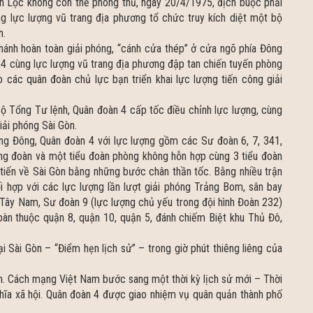
ân Lộc không còn thế phòng thủ, ngày 20/4/1975, địch buộc phải
g lực lượng vũ trang địa phương tổ chức truy kích diệt một bộ
h.
hánh hoàn toàn giải phóng, “cánh cửa thép” ở cửa ngõ phía Đông
4 cùng lực lượng vũ trang địa phương đập tan chiến tuyến phòng
 các quân đoàn chủ lực bạn triển khai lực lượng tiến công giải
ộ Tổng Tư lệnh, Quân đoàn 4 cấp tốc điều chỉnh lực lượng, cùng
iải phóng Sài Gòn.
ng Đông, Quân đoàn 4 với lực lượng gồm các Sư đoàn 6, 7, 341,
ng đoàn và một tiểu đoàn phòng không hỗn hợp cùng 3 tiểu đoàn
 tiến về Sài Gòn bằng những bước chân thần tốc. Bằng nhiều trận
hối hợp với các lực lượng lần lượt giải phóng Trảng Bom, sân bay
 Tây Nam, Sư đoàn 9 (lực lượng chủ yếu trong đội hình Đoàn 232)
bàn thuộc quận 8, quận 10, quận 5, đánh chiếm Biệt khu Thủ Đô,
 Sài Gòn – “Điểm hẹn lịch sử” – trong giờ phút thiêng liêng của
oàn. Cách mạng Việt Nam bước sang một thời kỳ lịch sử mới – Thời
ghĩa xã hội. Quân đoàn 4 được giao nhiệm vụ quân quản thành phố