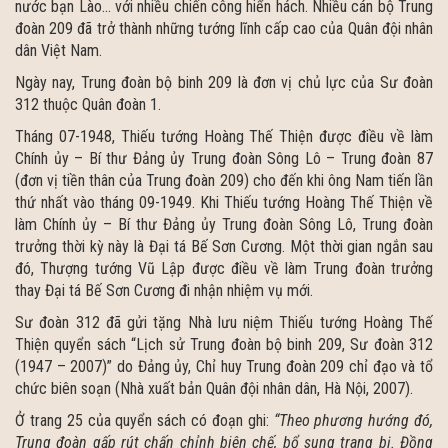
nước bạn Lào… với nhiều chiến công hiển hách. Nhiều cán bộ Trung
đoàn 209 đã trở thành những tướng lĩnh cấp cao của Quân đội nhân
dân Việt Nam.
Ngày nay, Trung đoàn bộ binh 209 là đơn vị chủ lực của Sư đoàn
312 thuộc Quân đoàn 1.
Tháng 07-1948, Thiếu tướng Hoàng Thế Thiện được điều về làm
Chính ủy – Bí thư Đảng ủy Trung đoàn Sông Lô – Trung đoàn 87
(đơn vị tiền thân của Trung đoàn 209) cho đến khi ông Nam tiến lần
thứ nhất vào tháng 09-1949. Khi Thiếu tướng Hoàng Thế Thiện về
làm Chính ủy – Bí thư Đảng ủy Trung đoàn Sông Lô, Trung đoàn
trưởng thời kỳ này là Đại tá Bế Sơn Cương. Một thời gian ngắn sau
đó, Thượng tướng Vũ Lập được điều về làm Trung đoàn trưởng
thay Đại tá Bế Sơn Cương đi nhận nhiệm vụ mới.
Sư đoàn 312 đã gửi tặng Nhà lưu niệm Thiếu tướng Hoàng Thế
Thiện quyển sách “Lịch sử Trung đoàn bộ binh 209, Sư đoàn 312
(1947 – 2007)” do Đảng ủy, Chỉ huy Trung đoàn 209 chỉ đạo và tổ
chức biên soạn (Nhà xuất bản Quân đội nhân dân, Hà Nội, 2007).
Ở trang 25 của quyển sách có đoạn ghi:
“Theo phương hướng đó,
Trung đoàn gấp rút chấn chỉnh biên chế, bổ sung trang bị.
Đồng