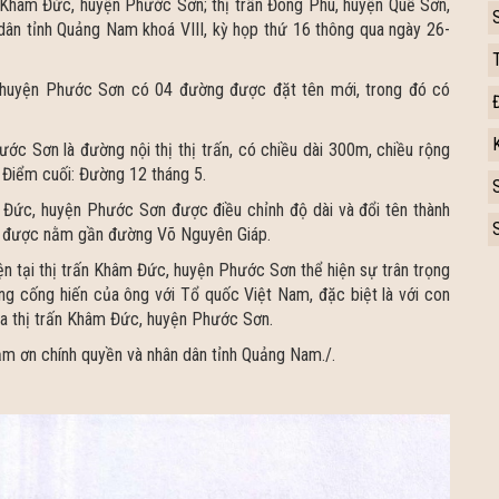
ấn Khâm Đức, huyện Phước Sơn; thị trấn Đông Phú, huyện Quế Sơn,
ân tỉnh Quảng Nam khoá VIII, kỳ họp thứ 16 thông qua ngày 26-
 huyện Phước Sơn có 04 đường được đặt tên mới, trong đó có
c Sơn là đường nội thị thị trấn, có chiều dài 300m, chiều rộng
Điểm cuối: Đường 12 tháng 5.
m Đức, huyện Phước Sơn được điều chỉnh độ dài và đổi tên thành
n được nằm gần đường Võ Nguyên Giáp.
 tại thị trấn Khâm Đức, huyện Phước Sơn thể hiện sự trân trọng
ng cống hiến của ông với Tổ quốc Việt Nam, đặc biệt là với con
a thị trấn Khâm Đức, huyện Phước Sơn.
ảm ơn chính quyền và nhân dân tỉnh Quảng Nam./.