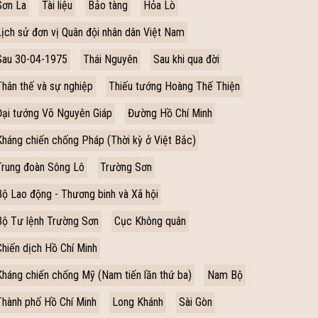
Sơn La
Tài liệu
Bảo tàng
Hỏa Lò
Lịch sử đơn vị Quân đội nhân dân Việt Nam
Sau 30-04-1975
Thái Nguyên
Sau khi qua đời
Thân thế và sự nghiệp
Thiếu tướng Hoàng Thế Thiện
Đại tướng Võ Nguyên Giáp
Đường Hồ Chí Minh
Kháng chiến chống Pháp (Thời kỳ ở Việt Bắc)
Trung đoàn Sông Lô
Trường Sơn
Bộ Lao động - Thương binh và Xã hội
Bộ Tư lệnh Trường Sơn
Cục Không quân
Chiến dịch Hồ Chí Minh
Kháng chiến chống Mỹ (Nam tiến lần thứ ba)
Nam Bộ
Thành phố Hồ Chí Minh
Long Khánh
Sài Gòn