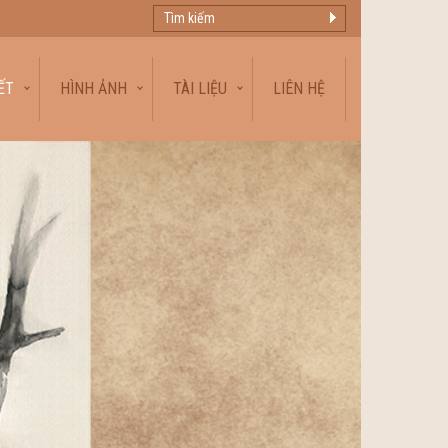
ẾT
HÌNH ẢNH
TÀI LIỆU
LIÊN HỆ