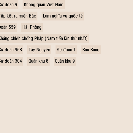
Sư đoàn 9
Không quân Việt Nam
Tập kết ra miền Bắc
Làm nghĩa vụ quốc tế
Đoàn 559
Hải Phòng
Kháng chiến chống Pháp (Nam tiến lần thứ nhất)
Sư đoàn 968
Tây Nguyên
Sư đoàn 1
Bàu Bàng
Sư đoàn 304
Quân khu 8
Quân khu 9