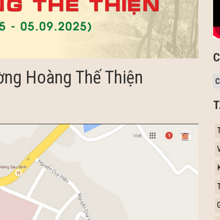
C
ờng Hoàng Thế Thiện
T