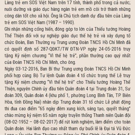
Làng trẻ em SOS Việt Nam trên 17 tỉnh, thành phố trong cả nước;
nuôi dưỡng và giáo dục hàng ngàn trẻ em mồ côi trở thành những
công dân tốt cho xã hội. Ông là Chủ tịch danh dự đầu tiên của Làng
trẻ em SOS Việt Nam (1987 – 1990).
Ghi nhận những cống hiến, đóng góp to lớn của Thiếu tướng Hoàng
Thế Thiện đối với sự nghiệp giáo dục thế hệ trẻ và xây dựng tổ
chức Đoàn, Ban Thường vụ Trung ương Đoàn TNCS Hồ Chí Minh đã
có quyết định số 287-QĐKT/TW ĐTN-VP ngày 24-05-2016 truy
tặng Kỷ niệm chương “Vì thế hệ trẻ”, phần thưởng cao quý nhất
của Đoàn TNCS Hồ Chí Minh, cho ông.
Ngày 03-12-2016, Ban Bí thư Trung ương Đoàn TNCS Hồ Chí Minh
phối hợp cùng Bộ Tư lệnh Quân đoàn 4 tổ chức trọng thể Lễ truy
tặng Kỷ niệm chương “Vì thế hệ trẻ” cho Thiếu tướng Hoàng Thế
Thiện, nguyên Chính ủy đầu tiên Quân đoàn 4 tại Trung đoàn 31, Sư
đoàn 309, Quân đoàn 4 (khu phố 1, phường Long Bình Tân, TP. Biên
Hòa, tỉnh Đồng Nai) nhân dịp Trung đoàn 31 tổ chức Lễ phát động
thi đua cao điểm “65 ngày đêm xung kích, sáng tạo, quyết thắng”
chào mừng kỷ niệm 65 năm ngày truyền thống Thanh niên Quân đội
(08-02-1952 – 08-02-2017) để rút kinh nghiệm, làm điểm cho toàn
Quân đoàn. Hai lãnh đạo cao nhất tham dự buổi lễ là Đại tá Vũ Đức