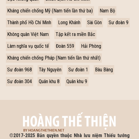
Kháng chiến chống Mỹ (Nam tiến lần thứ ba)
Nam Bộ
Thành phố Hồ Chí Minh
Long Khánh
Sài Gòn
Sư đoàn 9
Không quân Việt Nam
Tập kết ra miền Bắc
Làm nghĩa vụ quốc tế
Đoàn 559
Hải Phòng
Kháng chiến chống Pháp (Nam tiến lần thứ nhất)
Sư đoàn 968
Tây Nguyên
Sư đoàn 1
Bàu Bàng
Sư đoàn 304
Quân khu 8
Quân khu 9
©2017-2025 Bản quyền thuộc Nhà lưu niệm Thiếu tướng