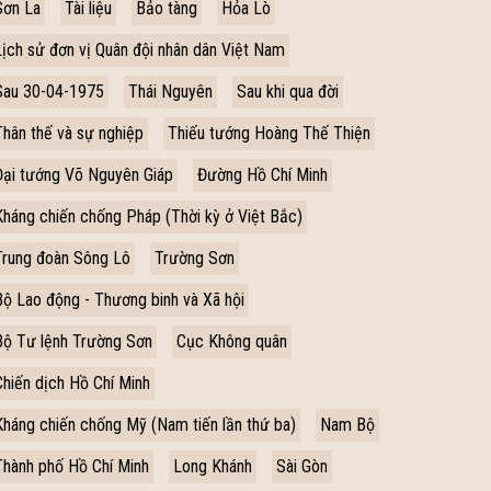
Sơn La
Tài liệu
Bảo tàng
Hỏa Lò
Lịch sử đơn vị Quân đội nhân dân Việt Nam
Sau 30-04-1975
Thái Nguyên
Sau khi qua đời
Thân thế và sự nghiệp
Thiếu tướng Hoàng Thế Thiện
Đại tướng Võ Nguyên Giáp
Đường Hồ Chí Minh
Kháng chiến chống Pháp (Thời kỳ ở Việt Bắc)
Trung đoàn Sông Lô
Trường Sơn
Bộ Lao động - Thương binh và Xã hội
Bộ Tư lệnh Trường Sơn
Cục Không quân
Chiến dịch Hồ Chí Minh
Kháng chiến chống Mỹ (Nam tiến lần thứ ba)
Nam Bộ
Thành phố Hồ Chí Minh
Long Khánh
Sài Gòn