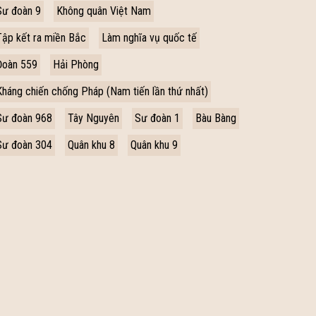
Sư đoàn 9
Không quân Việt Nam
Tập kết ra miền Bắc
Làm nghĩa vụ quốc tế
Đoàn 559
Hải Phòng
Kháng chiến chống Pháp (Nam tiến lần thứ nhất)
Sư đoàn 968
Tây Nguyên
Sư đoàn 1
Bàu Bàng
Sư đoàn 304
Quân khu 8
Quân khu 9