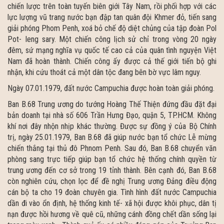
chiến lược trên toàn tuyến biên giới Tây Nam, rồi phối hợp với các
lực lượng vũ trang nước bạn đập tan quân đội Khmer đỏ, tiến sang
giải phóng Phom Penh, xoá bỏ chế độ diệt chủng của tập đoàn Pol
Pot- Ieng sary. Một chiến công lịch sử chỉ trong vòng 20 ngày
đêm, sứ mạng nghĩa vụ quốc tế cao cả của quân tình nguyện Việt
Nam đã hoàn thành. Chiến công ấy được cả thế giới tiến bộ ghi
nhận, khi cứu thoát cả một dân tộc đang bên bờ vực lâm nguy.
Ngày 07.01.1979, đất nước Campuchia được hoàn toàn giải phóng.
Ban B.68 Trung ương do tướng Hoàng Thế Thiện đứng đầu đặt đại
bản doanh tại nhà số 606 Trần Hưng Đạo, quận 5, TP.HCM. Không
khí nơi đây nhộn nhịp khác thường. Được sự đồng ý của Bộ Chính
trị, ngày 25.01.1979, Ban B.68 đã giúp nước bạn tổ chức Lễ mừng
chiến thắng tại thủ đô Phnom Penh. Sau đó, Ban B.68 chuyển văn
phòng sang trực tiếp giúp bạn tổ chức hệ thống chính quyền từ
trung ương đến cơ sở trong 19 tỉnh thành. Bên cạnh đó, Ban B.68
còn nghiên cứu, chọn lọc để đề nghị Trung ương Đảng điều động
cán bộ ta cho 19 đoàn chuyên gia. Tình hình đất nước Campuchia
dần đi vào ổn định, hệ thống kinh tế- xã hội được khôi phục, dân tị
nạn được hồi hương về quê cũ, những cánh đồng chết dần sống lại