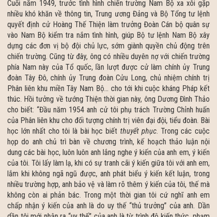
Cuối năm 1949, trước tình hình chiến trường Nam Bộ xa xôi gặp
nhiều khó khăn về thông tin, Trung ương Đảng và Bộ Tổng tư lệnh
quyết định cử Hoàng Thế Thiện làm trưởng Đoàn Cán bộ quân sự
vào Nam Bộ kiểm tra nắm tình hình, giúp Bộ tư lệnh Nam Bộ xây
dựng các đơn vị bộ đội chủ lực, sớm giành quyền chủ động trên
chiến trường. Cũng từ đây, ông có nhiều duyên nợ với chiến trường
phía Nam này của Tổ quốc, lần lượt được cử làm chính ủy Trung
đoàn Tây Đô, chính ủy Trung đoàn Cửu Long, chủ nhiệm chính trị
Phân liên khu miền Tây Nam Bộ… cho tới khi cuộc kháng Pháp kết
thúc. Hồi tưởng về tướng Thiện thời gian này, ông Dương Đình Thảo
cho biết: “Đầu năm 1954 anh cử tôi phụ trách Trường Chỉnh huấn
của Phân liên khu cho đối tượng chính trị viên đại đội, tiểu đoàn. Bài
học lớn nhất cho tôi là bài học biết
thuyết phục
. Trong các cuộc
họp do anh chủ trì bàn về chương trình, kế hoạch thảo luận nội
dung các bài học, luôn luôn anh lắng nghe ý kiến của anh em, ý kiến
của tôi. Tôi lấy làm lạ, khi có sự tranh cãi ý kiến giữa tôi với anh em,
lắm khi không ngã ngũ được, anh phát biểu ý kiến kết luận, trong
nhiều trường hợp, anh bảo vệ và làm rõ thêm ý kiến của tôi, thế mà
không còn ai phản bác. Trong một thời gian tôi cứ nghĩ anh em
chấp nhận ý kiến của anh là do uy thế “thủ trưởng” của anh. Dần
dần tôi mới nhận ra “uy thế” của anh là từ trình độ kiến thức, phạm