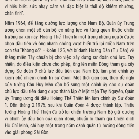
vi hiểu biết, sức nhạy cảm và đặc biệt là thái độ khiêm nhường,
chân tình”.
Năm 1964, để tăng cường lực lượng cho Nam Bộ, Quân ủy Trung
ương chọn một số cán bộ có năng lực và từng quen thuộc chiến
trường xa xôi này. Hoàng Thế Thiện là một trong những người được
chọn đầu tiên và ông nhanh chóng vượt biển trở lại miền Nam trên
con tàu “Không số” – Đoàn 125, với bí danh Hoàng Dân (Tư Dân) về
thẳng miền Tây chuẩn bị cho việc xây dựng sư đoàn chủ lực. Tuy
nhiên, do điều kiện chưa cho phép, ông lên miền Đông tham gia xây
dựng Sư đoàn 9 chủ lực đầu tiên của Nam Bộ, làm phó chính ủy
kiêm chủ nhiệm chính trị sư đoàn. Một thời gian sau, theo đề nghị
của tướng Chu Huy Mân cần bổ sung một chính ủy cho sư đoàn
chủ lực đầu tiên đang được thành lập ở Mặt trận Tây Nguyên, Quân
ủy Trung ương đã điều Hoàng Thế Thiện lên làm chính ủy Sư đoàn
1. Đến tháng 2.1975, sau khi Quân đoàn 4 được thành lập, Thiếu
tướng Hoàng Thế Thiện đã trở lại chiến trường Nam Bộ giữ cương
vị chính ủy đầu tiên của quân đoàn, chuẩn bị tham gia Chiến dịch
Hồ Chí Minh, chỉ huy một trong năm cánh quân từ hướng đông tiến
vào giải phóng Sài Gòn.