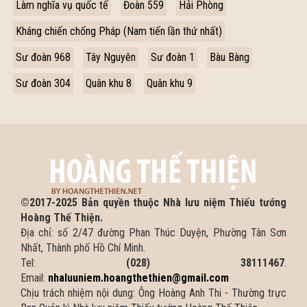
Làm nghĩa vụ quốc tế
Đoàn 559
Hải Phòng
Kháng chiến chống Pháp (Nam tiến lần thứ nhất)
Sư đoàn 968
Tây Nguyên
Sư đoàn 1
Bàu Bàng
Sư đoàn 304
Quân khu 8
Quân khu 9
©2017-2025 Bản quyền thuộc Nhà lưu niệm Thiếu tướng
Hoàng Thế Thiện.
Địa chỉ: số 2/47 đường Phan Thúc Duyện, Phường Tân Sơn
Nhất, Thành phố Hồ Chí Minh.
Tel:
(028) 38111467
.
Email:
nhaluuniem.hoangthethien@gmail.com
Chịu trách nhiệm nội dung: Ông Hoàng Anh Thi - Thường trực