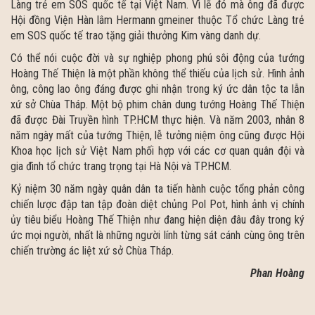
Làng trẻ em SOS quốc tế tại Việt Nam. Vì lẽ đó mà ông đã được
Hội đồng Viện Hàn lâm Hermann gmeiner thuộc Tổ chức Làng trẻ
em SOS quốc tế trao tặng giải thưởng Kim vàng danh dự.
Có thể nói cuộc đời và sự nghiệp phong phú sôi động của tướng
Hoàng Thế Thiện là một phần không thể thiếu của lịch sử. Hình ảnh
ông, công lao ông đáng được ghi nhận trong ký ức dân tộc ta lẫn
xứ sở Chùa Tháp. Một bộ phim chân dung tướng Hoàng Thế Thiện
đã được Đài Truyền hình TP.HCM thực hiện. Và năm 2003, nhân 8
năm ngày mất của tướng Thiện, lễ tưởng niệm ông cũng được Hội
Khoa học lịch sử Việt Nam phối hợp với các cơ quan quân đội và
gia đình tổ chức trang trọng tại Hà Nội và TP.HCM.
Kỷ niệm 30 năm ngày quân dân ta tiến hành cuộc tổng phản công
chiến lược đập tan tập đoàn diệt chủng Pol Pot, hình ảnh vị chính
ủy tiêu biểu Hoàng Thế Thiện như đang hiện diện đâu đây trong ký
ức mọi người, nhất là những người lính từng sát cánh cùng ông trên
chiến trường ác liệt xứ sở Chùa Tháp.
Phan Hoàng