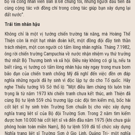
bộ và công nhân viên Ban B.68 chúng tôi, những người đầu tiên đã
cùng cộng tác với đồng chí trong công tác giúp bạn xây dựng lại
đất nước”.
Trái tim nhân hậu
Không chỉ là một vị tướng chiến trường tài năng, mà Hoàng Thế
Thiện còn là một hạt nhân đoàn kết, một đồng đội đầy tinh thần
trách nhiệm, một con người có tấm lòng nhân nghĩa. Tháng 7.1982,
ông rời chiến trường Campuchia về nước nhận nhiệm vụ thứ trưởng
thứ nhất Bộ Thương binh và xã hội. Điều này không có gì lạ, nếu ta
biết rằng, vị tướng có tấm lòng nhân hậu này ngay trong mưa bom
bão đạn của chiến tranh chống Mỹ đã nghĩ đến việc đền ơn đáp
nghĩa những người đã hy sinh vì độc lập tự do cho Tổ quốc. Hãy
nghe Thiếu tướng Võ Sở thổ lộ: “Một điều làm chúng tôi luôn trân
trọng là từ năm 1973 khi chiến tranh chưa kết thúc, anh Thiện đã
cùng Bộ tư lệnh 559 chủ trương lập các đội tìm kiếm mộ, bốc hài
cốt liệt sĩ hy sinh trên Trường Sơn chuẩn bị cho việc xây dựng
nghĩa trang liêt sĩ của Bộ đội Trường Sơn. Trong 2 năm tìm kiếm
được hơn 10.000 hài cốt liệt sĩ và đến đầu năm 1975 (khi chưa giải
phóng hoàn toàn miền Nam), Bộ tư lệnh 559 đã tổ chức xây dựng
Nghĩa trang liệt sĩ Trường Sơn ở Gio Linh, Quảng Trị- một nghĩa