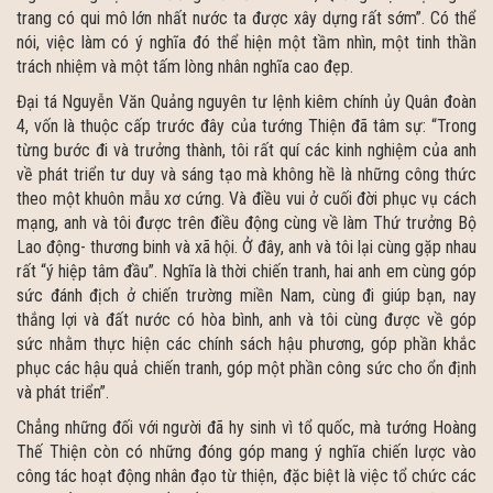
trang có qui mô lớn nhất nước ta được xây dựng rất sớm”. Có thể
nói, việc làm có ý nghĩa đó thể hiện một tầm nhìn, một tinh thần
trách nhiệm và một tấm lòng nhân nghĩa cao đẹp.
Đại tá Nguyễn Văn Quảng nguyên tư lệnh kiêm chính ủy Quân đoàn
4, vốn là thuộc cấp trước đây của tướng Thiện đã tâm sự: “Trong
từng bước đi và trưởng thành, tôi rất quí các kinh nghiệm của anh
về phát triển tư duy và sáng tạo mà không hề là những công thức
theo một khuôn mẫu xơ cứng. Và điều vui ở cuối đời phục vụ cách
mạng, anh và tôi được trên điều động cùng về làm Thứ trưởng Bộ
Lao động- thương binh và xã hội. Ở đây, anh và tôi lại cùng gặp nhau
rất “ý hiệp tâm đầu”. Nghĩa là thời chiến tranh, hai anh em cùng góp
sức đánh địch ở chiến trường miền Nam, cùng đi giúp bạn, nay
thắng lợi và đất nước có hòa bình, anh và tôi cùng được về góp
sức nhằm thực hiện các chính sách hậu phương, góp phần khắc
phục các hậu quả chiến tranh, góp một phần công sức cho ổn định
và phát triển”.
Chẳng những đối với người đã hy sinh vì tổ quốc, mà tướng Hoàng
Thế Thiện còn có những đóng góp mang ý nghĩa chiến lược vào
công tác hoạt động nhân đạo từ thiện, đặc biệt là việc tổ chức các