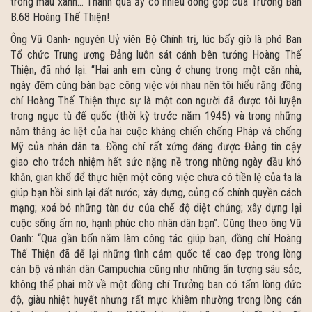
trong màu xanh… Thành quả ấy có nhiều đóng góp của Trưởng Ban
B.68 Hoàng Thế Thiện!
Ông Vũ Oanh- nguyên Uỷ viên Bộ Chính trị, lúc bấy giờ là phó Ban
Tổ chức Trung ương Đảng luôn sát cánh bên tướng Hoàng Thế
Thiện, đã nhớ lại: “Hai anh em cùng ở chung trong một căn nhà,
ngày đêm cùng bàn bạc công việc với nhau nên tôi hiểu rằng đồng
chí Hoàng Thế Thiện thực sự là một con người đã được tôi luyện
trong ngục tù đế quốc (thời kỳ trước năm 1945) và trong những
năm tháng ác liệt của hai cuộc kháng chiến chống Pháp và chống
Mỹ của nhân dân ta. Đồng chí rất xứng đáng được Đảng tin cậy
giao cho trách nhiệm hết sức nặng nề trong những ngày đầu khó
khăn, gian khổ để thực hiện một công việc chưa có tiền lệ của ta là
giúp bạn hồi sinh lại đất nước; xây dựng, củng cố chính quyền cách
mạng; xoá bỏ những tàn dư của chế độ diệt chủng; xây dựng lại
cuộc sống ấm no, hạnh phúc cho nhân dân bạn”. Cũng theo ông Vũ
Oanh: “Qua gần bốn năm làm công tác giúp bạn, đồng chí Hoàng
Thế Thiện đã để lại những tình cảm quốc tế cao đẹp trong lòng
cán bộ và nhân dân Campuchia cũng như những ấn tượng sâu sắc,
không thể phai mờ về một đồng chí Trưởng ban có tấm lòng đức
độ, giàu nhiệt huyết nhưng rất mực khiêm nhường trong lòng cán