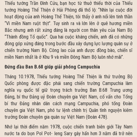
Thiếu tướng Trần Đình Cửu, bạn học từ thuở thiếu thời của Thiếu
tướng Hoàng Thế Thiện ở Hải Phòng đã thổ lộ: “Nhìn lại cuộc đời
hoạt động của anh Hoàng Thế Thiện, tôi thấy ở anh nổi lên tinh thần
“Vì miền Nam ruột thịt”. Tuy sinh ra và lớn lên ở quê hương miền
Bắc nhưng anh rất xứng đáng là người con thân yêu của Nam Bộ
“Thành đồng Tổ quốc”. Qua hai cuộc kháng chiến, anh đã có những
đóng góp xứng đáng trong bước đầu xây dựng lực lượng quân sự ở
chiến trường Nam Bộ. Công lao của anh được đồng bào, chiến sĩ
miền Nam nhất là ở Khu 9 và miền Đông Nam Bộ luôn nhớ mãi”.
Đứng đầu Ban B.68 giúp giải phóng Campuchia
Tháng 10.1978, Thiếu tướng Hoàng Thế Thiện là thứ trưởng Bộ
Quốc phòng được đặc phái sang chiến trường Campuchia làm
nghĩa vụ quốc tế giữ trọng trách trưởng Ban B.68 Trung ương
Đảng, bí thư Đảng uỷ Đoàn chuyên gia Việt Nam, cố vấn cho Tổng
bí thư Đảng nhân dân cách mạng Campuchia, phó tổng Đoàn
chuyên gia Việt Nam, phó tư lệnh chính trị Quân tình nguyện kiêm
trưởng Đoàn chuyên gia quân sự Việt Nam (Đoàn 478).
Nhớ lại thời điểm năm 1978, cuộc chiến tranh biên giới Tây Nam
nước ta do bọn Pol Pot- Ieng Sary gây hấn hơn 3 năm đã trở nên