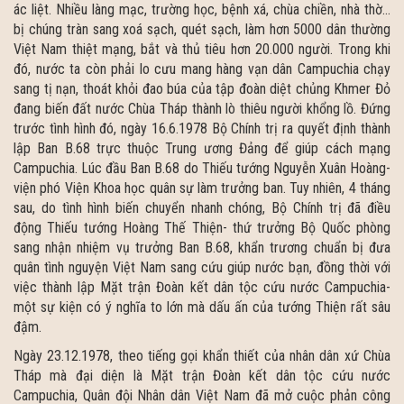
ác liệt. Nhiều làng mạc, trường học, bệnh xá, chùa chiền, nhà thờ…
bị chúng tràn sang xoá sạch, quét sạch, làm hơn 5000 dân thường
Việt Nam thiệt mạng, bắt và thủ tiêu hơn 20.000 người. Trong khi
đó, nước ta còn phải lo cưu mang hàng vạn dân Campuchia chạy
sang tị nạn, thoát khỏi đao búa của tập đoàn diệt chủng Khmer Đỏ
đang biến đất nước Chùa Tháp thành lò thiêu người khổng lồ. Đứng
trước tình hình đó, ngày 16.6.1978 Bộ Chính trị ra quyết định thành
lập Ban B.68 trực thuộc Trung ương Đảng để giúp cách mạng
Campuchia. Lúc đầu Ban B.68 do Thiếu tướng Nguyễn Xuân Hoàng-
viện phó Viện Khoa học quân sự làm trưởng ban. Tuy nhiên, 4 tháng
sau, do tình hình biến chuyển nhanh chóng, Bộ Chính trị đã điều
động Thiếu tướng Hoàng Thế Thiện- thứ trưởng Bộ Quốc phòng
sang nhận nhiệm vụ trưởng Ban B.68, khẩn trương chuẩn bị đưa
quân tình nguyện Việt Nam sang cứu giúp nước bạn, đồng thời với
việc thành lập Mặt trận Đoàn kết dân tộc cứu nước Campuchia-
một sự kiện có ý nghĩa to lớn mà dấu ấn của tướng Thiện rất sâu
đậm.
Ngày 23.12.1978, theo tiếng gọi khẩn thiết của nhân dân xứ Chùa
Tháp mà đại diện là Mặt trận Đoàn kết dân tộc cứu nước
Campuchia, Quân đội Nhân dân Việt Nam đã mở cuộc phản công